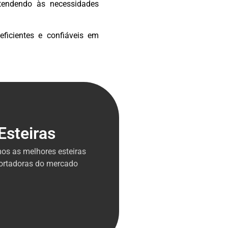
atendendo às necessidades
ficientes e confiáveis em
Esteiras
os as melhores esteiras
ortadoras do mercado