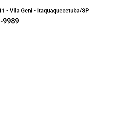
11 - Vila Geni - Itaquaquecetuba/SP
4-9989
Esteiras
s
Sob Medida