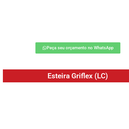
eficiente de materiais, ideal para ambientes industriais q
alta produtividade e flexibilidade operacional. Indicada par
temperatura como estufas, têmpera, brazagem, etc.
saiba mais
Peça seu orçamento no WhatsApp
Esteira Griflex (LC)
A Esteira Griflex (LC) é uma solução inovadora em tra
materiais, destacando-se pela durabilidade, eficiência e f
instalação em diversas aplicações industriais. Indicada para
produtos leves, secagem de balas e diversos.
saiba mais