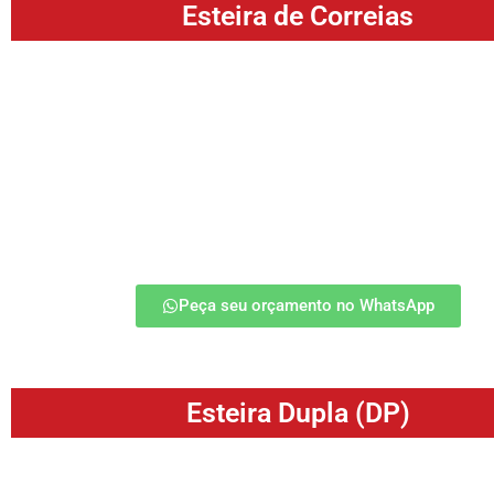
Esteira de Correias
As Esteiras Correias são essenciais para o transporte de m
indústrias, proporcionando eficiência e agilidade nas linhas
e movimentação de cargas. Consistem em dois ou mais t
movimentam uma superfície (esteira) para facilitar o tr
determinados materiais ou objetos.
saiba mais
Peça seu orçamento no WhatsApp
Esteira Dupla (DP)
A Esteira Dupla (LD) oferece capacidade aumentada para