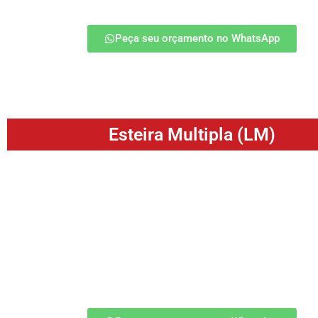
Peça seu orçamento no WhatsApp
Esteira Multipla (LM)
A Esteira Múltipla (LM) permite o transporte simultâneo 
materiais, otimizando o espaço e aumentando a eficiência n
logísticas e industriais. Indicada para transportes de peque
ou que tenha a necessidade de superfície plana e de alta fo
(parafusos, pregos, grãos, etc.)
saiba mais