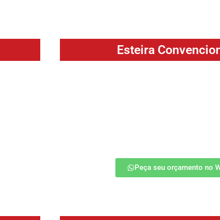
projeto
Esteira Convencion
iais pesados
A Esteira Convencional (LC) é amplamente ut
m processos
materiais em indústrias, oferecendo eficiência
r produtos
aplicações logísticas. Indicada para transpor
 secagem de
de balas e diversos.
saiba mais
Peça seu orçamento no 