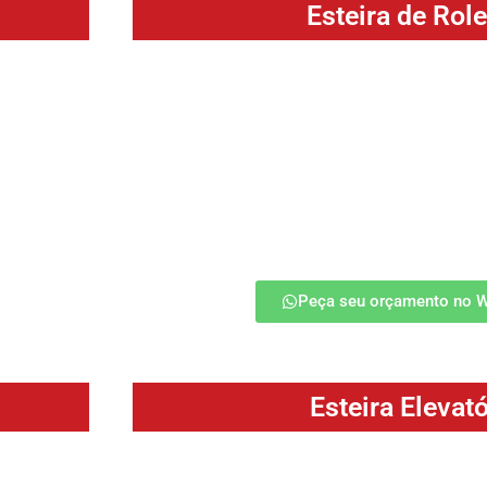
Esteira de Rol
ateriais em
É um dos modelos mais práticos e simples, mu
 de produção
de insumos em diversas indústrias. As este
ambores que
compostas por rolos cilíndricos paralelos
ansporte de
sustentação que realizam a movimentação do
os mesmos girando em torno de seu eixo.
saiba mais
Peça seu orçamento no 
Esteira Elevató
 transporte
A esteira transportadora elevatória é um e