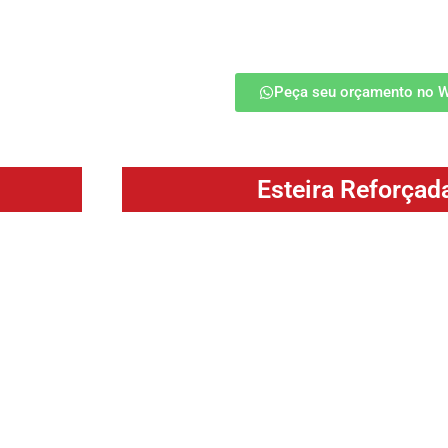
saiba mais
Peça seu orçamento no 
Esteira Reforçad
de diversos
A Esteira Reforçada (LR) é projetada para
as operações
oferecendo maior resistência e durabilidad
nos produtos
exigentes e de alta demanda. Indicada para 
rça tensiva.
alta temperatura de até 1200 Cº e de cargas e
saiba mais