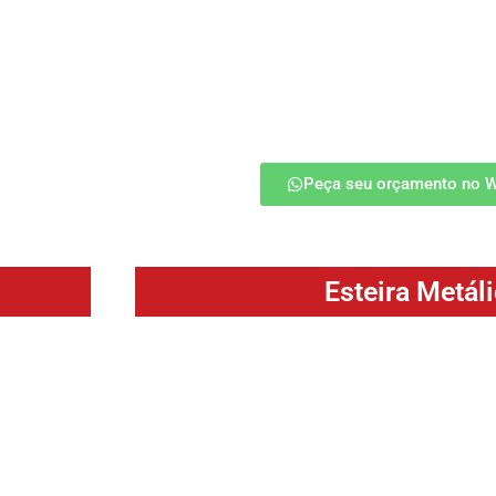
ue demandam
engloba, com muita frequência, os mais diver
a média/alta
sendo empregado nos procedimentos de c
produtos como de matérias-primas.
saiba mais
Peça seu orçamento no 
Esteira Metál
nsporte de
As esteiras metálicas são equipamentos mu
acilidade de
ser aplicados em diferentes segmentos ind
 transportar
alimentícias, metal mecânico, bebidas, autom
tratamento térmico, vidraria entre outras.