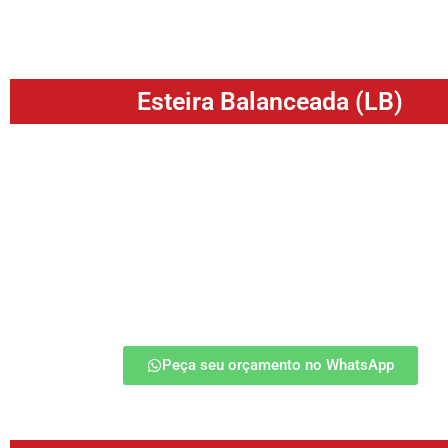
Garantia de qualidade para seu 
Esteira Balanceada (LB)
A Esteira Balanceada (LB) é projetada para transportar mater
de forma equilibrada, garantindo eficiência e segurança e
industriais com alta carga. Indicada para transporta
alimentícios, tratamento térmico, vidraria, embalagens e
madeiras.
saiba mais
Peça seu orçamento no WhatsApp