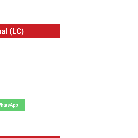
al (LC)
ilizada para transporte de
 e versatilidade em diversas
tar produtos leves, secagem
WhatsApp