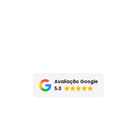
Qualidade
A Líder Esteiras é uma empresa que atua no mercado
contando com profissionais com mais de 30 anos de
experiência em fabricação, projetos e desenvolvimento de
esteiras transportadoras metálicas.
Avaliação Google
5.0
Nossas Esteiras:
Esteira Balanceada (LB)