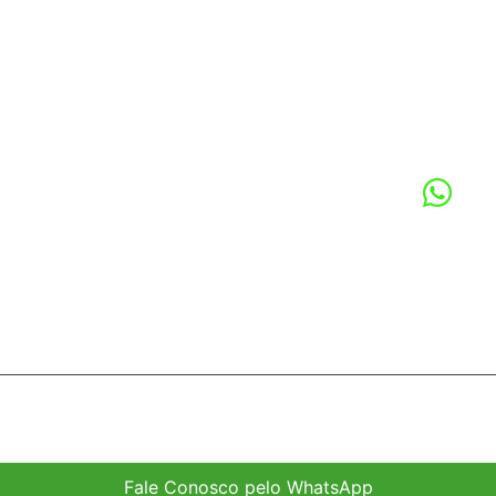
:
Projetos
Contato
ada (LB)
Projetos sob medida para cada tipo
Rua Sã
ional (LC)
Itaqua
de material e ambiente industrial,
ias
do planejamento à instalação, com
Localid
es
atendimento em todo o Brasil.
D)
(1
ia
LC)
 (LM)
a (LR)
2026 LIDER ESTEIRAS. Todos os direitos reservados. / site cria
Fale Conosco pelo WhatsApp