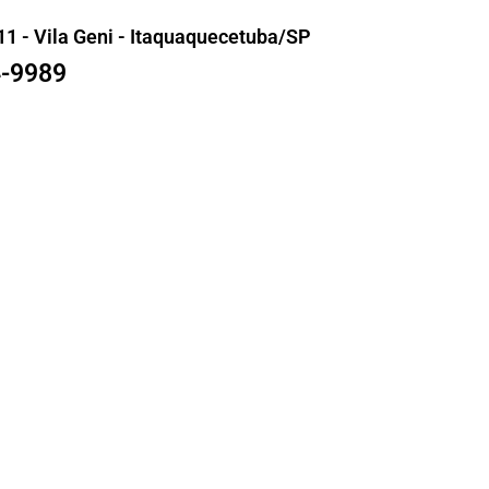
11 - Vila Geni - Itaquaquecetuba/SP
4-9989
Esteiras
s
Sob Medida